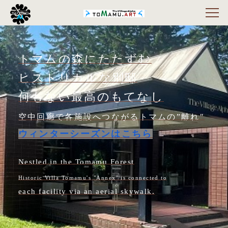
トマムの森にたたずむ
ヒストリカルな別邸
何もない最高のもてなし
空中回廊で各施設へつながるトマムの”離れ"
ウィンターシーズンはこちら
Nestled in the Tomamu Forest
Historic Villa Tomamu's "Annex" is connected to
each facility via an aerial skywalk.