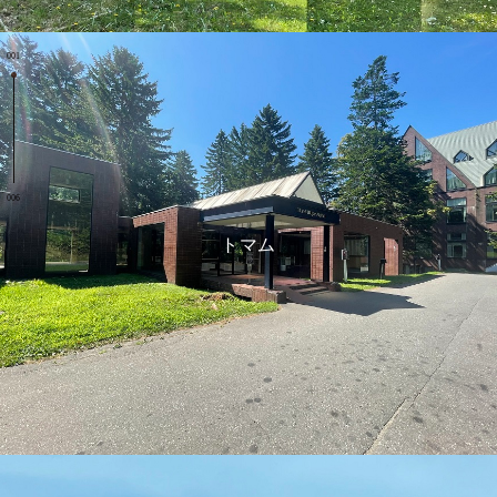
001
006
トマム